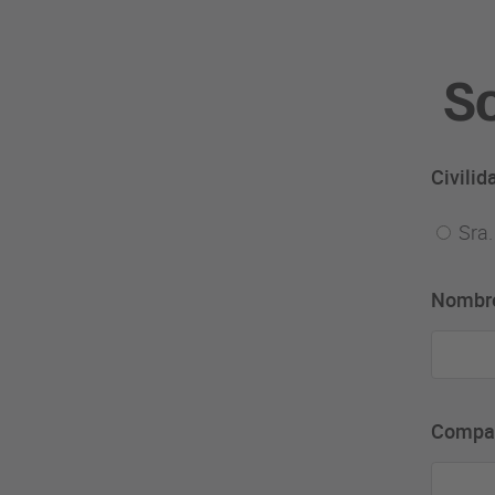
So
Civilid
Sra.
Nombr
Compa