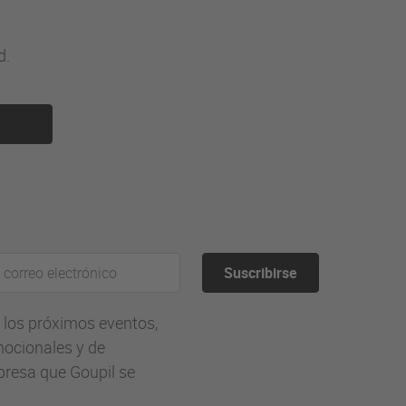
d.
Suscribirse
e los próximos eventos,
mocionales y de
presa que Goupil se