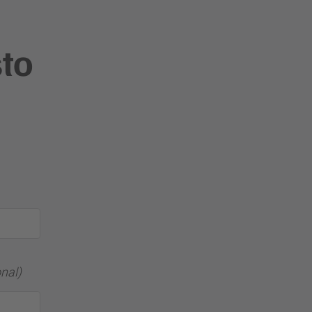
sto
nal)