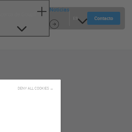
Noticias
cerca de Goupil
Contacto
ES
DENY ALL COOKIES →