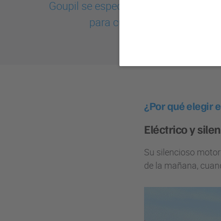
Goupil se especializa en el desarrol
para cumplir con los requisi
¿Por qué elegir 
Eléctrico y sile
Su silencioso motor 
de la mañana, cuand