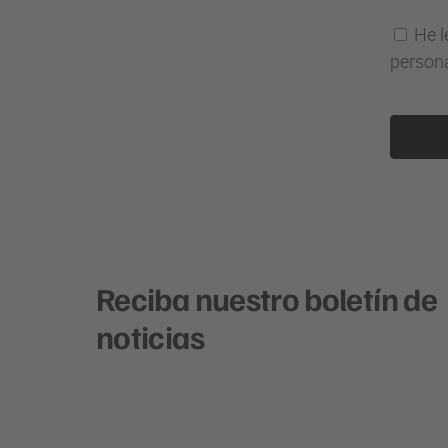
He l
persona
Reciba nuestro boletín de
noticias