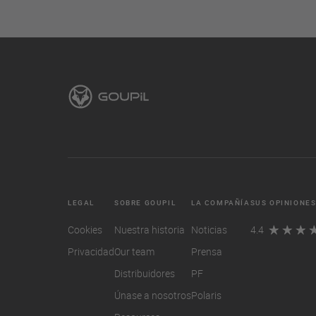
LEGAL
SOBRE GOUPIL
LA COMPAÑÍA
SUS OPINIONE
Cookies
Nuestra historia
Noticias
4.4
Privacidad
Our team
Prensa
Distribuidores
PF
Únase a nosotros
Polaris