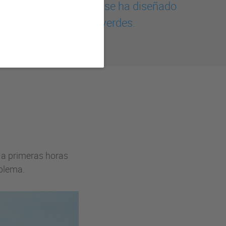
e de agua rotomoldeado se ha diseñado
, jardines y espacios verdes.
r a primeras horas
oblema.