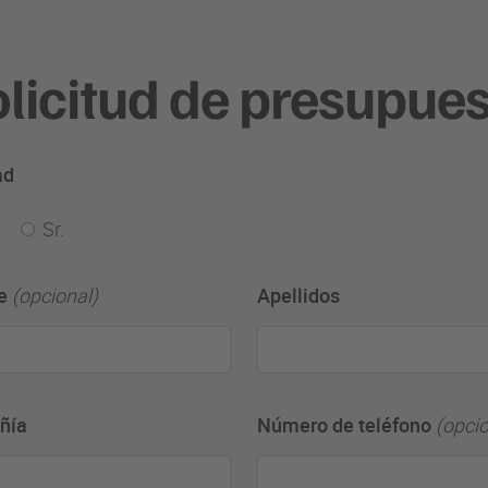
licitud de presupue
ad
Sr.
e
(opcional)
Apellidos
ñía
Número de teléfono
(opcio