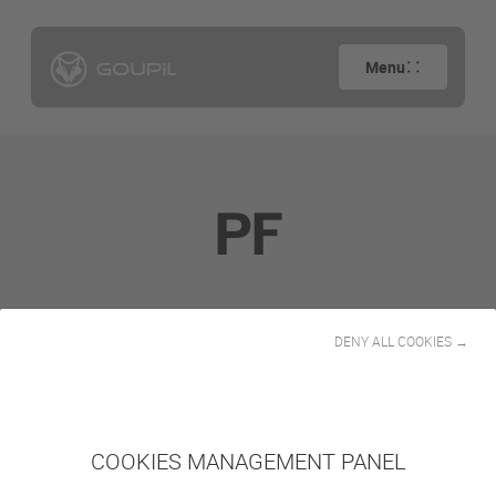
Menu
PF
DENY ALL COOKIES →
¿Qué beneficios aporta elegir
baterías de litio?
COOKIES MANAGEMENT PANEL