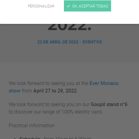
de abril de
PERSONALIZAR
OK, ACEPTAR TODAS
2022.
-
22 DE ABRIL DE 2022
EVENTOS
We look forward to seeing you at the
Ever Monaco
show
from
April 27 to 29, 2022
.
We look forword to seeing you on our
Goupil stand n°6
to discover our range of 100% electric vans.
Practical information :